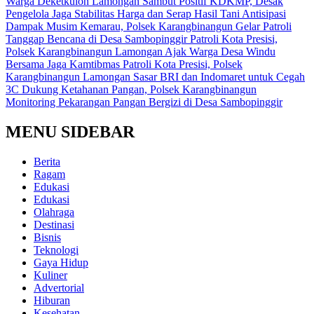
Warga Deketkulon Lamongan Sambut Positif KDKMP, Desak
Pengelola Jaga Stabilitas Harga dan Serap Hasil Tani
Antisipasi
Dampak Musim Kemarau, Polsek Karangbinangun Gelar Patroli
Tanggap Bencana di Desa Sambopinggir
Patroli Kota Presisi,
Polsek Karangbinangun Lamongan Ajak Warga Desa Windu
Bersama Jaga Kamtibmas
Patroli Kota Presisi, Polsek
Karangbinangun Lamongan Sasar BRI dan Indomaret untuk Cegah
3C
Dukung Ketahanan Pangan, Polsek Karangbinangun
Monitoring Pekarangan Pangan Bergizi di Desa Sambopinggir
MENU SIDEBAR
Berita
Ragam
Edukasi
Edukasi
Olahraga
Destinasi
Bisnis
Teknologi
Gaya Hidup
Kuliner
Advertorial
Hiburan
Kesehatan