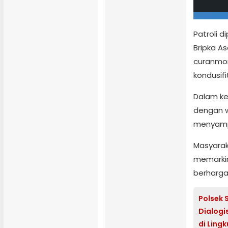
Patroli d
Bripka A
curanmor
kondusif
Dalam ke
dengan w
menyamp
Masyarak
memarkir
berharga
Polsek 
Dialogi
di Ling