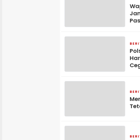
Wap
Jan
Pas
BER
Pol
Har
Ceg
BER
Men
Tet
BER