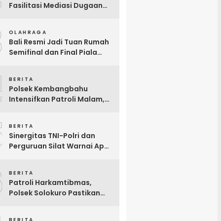
Fasilitasi Mediasi Dugaan
Limbah Tempe
3
OLAHRAGA
Bali Resmi Jadi Tuan Rumah
Semifinal dan Final Piala
Presiden 2026, Hadiah Juara
4
Naik Jadi Rp8 Miliar
BERITA
Polsek Kembangbahu
Intensifkan Patroli Malam,
Antisipasi 3C hingga
5
Gesekan Perguruan Silat
BERITA
Sinergitas TNI-Polri dan
Perguruan Silat Warnai Apel
Siaga Pengamanan
6
Pengesahan Warga Baru
BERITA
IKSPI di Solokuro
Patroli Harkamtibmas,
Polsek Solokuro Pastikan
Perbankan dan Swalayan
Tetap Aman dan Kondusif
BERITA