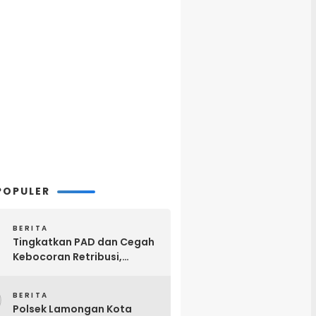
POPULER
BERITA
Tingkatkan PAD dan Cegah
Kebocoran Retribusi,
Pemkab Lamongan
2
Terapkan Pembayaran
BERITA
Parkir Digital QRIS
Polsek Lamongan Kota