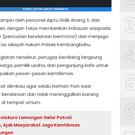
SCROLL UNTUK LANJUT MEMBACA
ipimpin oleh personel Aiptu Didik Anang S. dan
seri, dengan fokus memberikan imbauan waspada
 (pencurian kendaraan bermotor) dan menjaga
itas wilayah hukum Polsek Kembangbahu.
giatan tersebut, petugas berdialog langsung
arga, pemilik usaha, dan pengunjung kafe untuk
aikan pesan-pesan kamtibmas.
at diimbau agar selalu berhati-hati saat
 kendaraan dan tidak meninggalkan barang
 di tempat umum.
Solokuro Lamongan Gelar Patroli
s, Ajak Masyarakat Jaga Kamtibmas
kungan