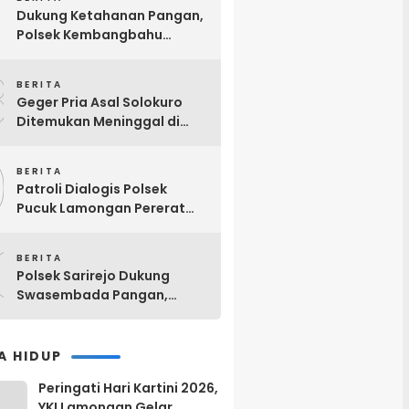
7
Dukung Ketahanan Pangan,
Polsek Kembangbahu
Monitoring P2B
8
BERITA
Geger Pria Asal Solokuro
Ditemukan Meninggal di
Teras Kos Tikung Lamongan
9
BERITA
Patroli Dialogis Polsek
Pucuk Lamongan Pererat
Kemitraan dengan
0
Masyarakat di Warung Kopi
BERITA
Polsek Sarirejo Dukung
Swasembada Pangan,
Tinjau Langsung Lahan
Singkong Siap Panen di
Lamongan
A HIDUP
Peringati Hari Kartini 2026,
YKI Lamongan Gelar