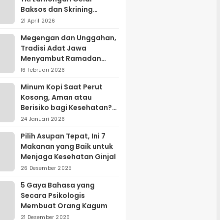
Baksos dan Skrining
Kanker Serviks
21 April 2026
Megengan dan Unggahan,
Tradisi Adat Jawa
Menyambut Ramadan
yang Sarat Makna Filosofis
16 Februari 2026
Minum Kopi Saat Perut
Kosong, Aman atau
Berisiko bagi Kesehatan?
Ini Penjelasan Ahli
24 Januari 2026
Pilih Asupan Tepat, Ini 7
Makanan yang Baik untuk
Menjaga Kesehatan Ginjal
26 Desember 2025
5 Gaya Bahasa yang
Secara Psikologis
Membuat Orang Kagum
21 Desember 2025