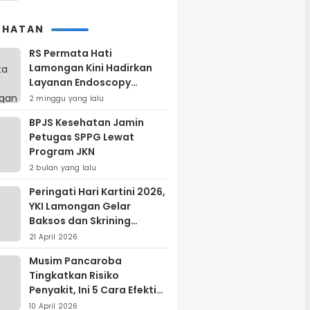
EHATAN
RS Permata Hati
Lamongan Kini Hadirkan
Layanan Endoscopy
Modern, Begini
2 minggu yang lalu
Keunggulannya
BPJS Kesehatan Jamin
Petugas SPPG Lewat
Program JKN
2 bulan yang lalu
Peringati Hari Kartini 2026,
YKI Lamongan Gelar
Baksos dan Skrining
Kanker Serviks
21 April 2026
Musim Pancaroba
Tingkatkan Risiko
Penyakit, Ini 5 Cara Efektif
Menjaga Kesehatan
10 April 2026