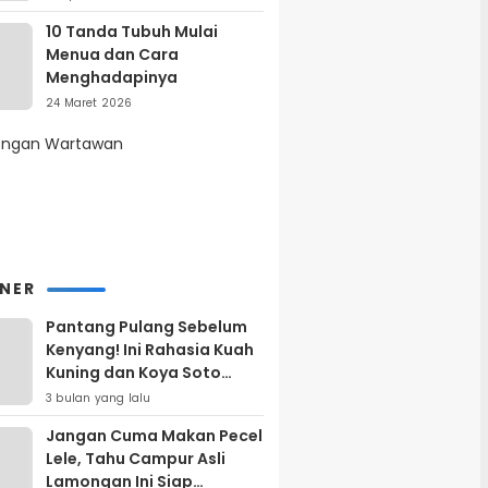
10 Tanda Tubuh Mulai
Menua dan Cara
Menghadapinya
24 Maret 2026
INER
Pantang Pulang Sebelum
Kenyang! Ini Rahasia Kuah
Kuning dan Koya Soto
Lamongan yang Bikin
3 bulan yang lalu
Ketagihan Total
Jangan Cuma Makan Pecel
Lele, Tahu Campur Asli
Lamongan Ini Siap