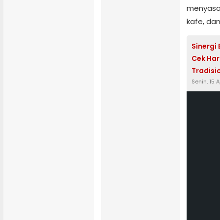
menyasar
kafe, da
Sinergi
Cek Har
Tradisi
Senin, 15 