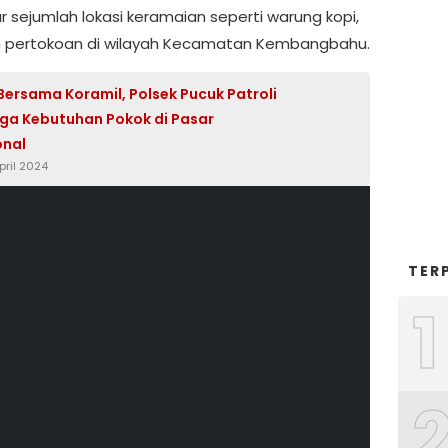
 sejumlah lokasi keramaian seperti warung kopi,
n pertokoan di wilayah Kecamatan Kembangbahu.
 Bersama Koramil, Polsek Pucuk Patroli
ga Kebutuhan Pokok di Pasar
onal
April 2024
TER
1