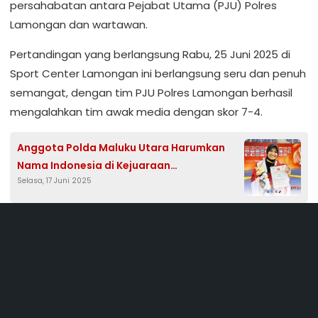
persahabatan antara Pejabat Utama (PJU) Polres
Lamongan dan wartawan.
Pertandingan yang berlangsung Rabu, 25 Juni 2025 di
Sport Center Lamongan ini berlangsung seru dan penuh
semangat, dengan tim PJU Polres Lamongan berhasil
mengalahkan tim awak media dengan skor 7-4.
Anggota Polda Maluku Utara Harumkan
Nama Indonesia di Kejuaraan
Selasa, 17 Juni 2025
Internasional, Ini Sosoknya