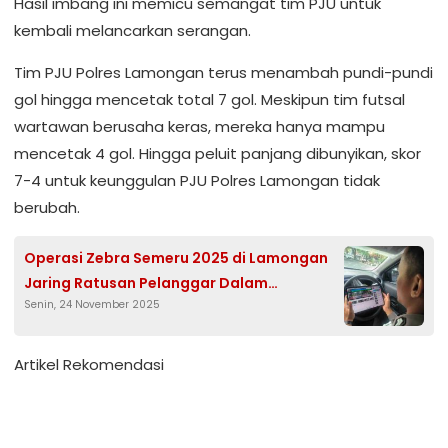
Hasil imbang ini memicu semangat tim PJU untuk
kembali melancarkan serangan.
Tim PJU Polres Lamongan terus menambah pundi-pundi
gol hingga mencetak total 7 gol. Meskipun tim futsal
wartawan berusaha keras, mereka hanya mampu
mencetak 4 gol. Hingga peluit panjang dibunyikan, skor
7-4 untuk keunggulan PJU Polres Lamongan tidak
berubah.
Operasi Zebra Semeru 2025 di Lamongan
Jaring Ratusan Pelanggar Dalam
Senin, 24 November 2025
Seminggu, Terobos Lampu Merah
Mendominasi
Artikel Rekomendasi