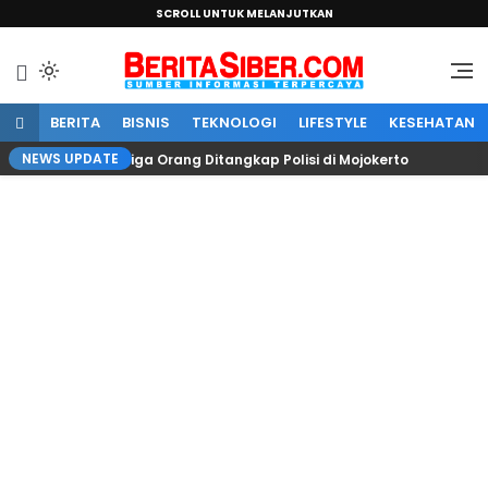
SCROLL UNTUK MELANJUTKAN
Sumber Informasi Terpercaya
BeritaSiber.com
BERITA
BISNIS
TEKNOLOGI
LIFESTYLE
KESEHATAN
NEWS UPDATE
an Besar, Tiga Orang Ditangkap Polisi di Mojokerto
K