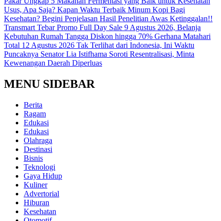
Pakar Ungkap 5 Makanan Fermentasi yang Baik untuk Kesehatan
Usus, Apa Saja?
Kapan Waktu Terbaik Minum Kopi Bagi
Kesehatan? Begini Penjelasan Hasil Penelitian
Awas Ketinggalan!!
Transmart Tebar Promo Full Day Sale 9 Agustus 2026, Belanja
Kebutuhan Rumah Tangga Diskon hingga 70%
Gerhana Matahari
Total 12 Agustus 2026 Tak Terlihat dari Indonesia, Ini Waktu
Puncaknya
Senator Lia Istifhama Soroti Resentralisasi, Minta
Kewenangan Daerah Diperluas
MENU SIDEBAR
Berita
Ragam
Edukasi
Edukasi
Olahraga
Destinasi
Bisnis
Teknologi
Gaya Hidup
Kuliner
Advertorial
Hiburan
Kesehatan
Otomotif