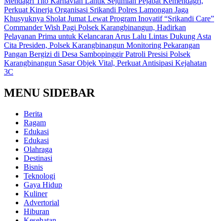
Mendagri Tito Karnavian Lantik Sejumlah Pejabat Kemendagri,
Perkuat Kinerja Organisasi
Srikandi Polres Lamongan Jaga
Khusyuknya Sholat Jumat Lewat Program Inovatif “Srikandi Care”
Commander Wish Pagi Polsek Karangbinangun, Hadirkan
Pelayanan Prima untuk Kelancaran Arus Lalu Lintas
Dukung Asta
Cita Presiden, Polsek Karangbinangun Monitoring Pekarangan
Pangan Bergizi di Desa Sambopinggir
Patroli Presisi Polsek
Karangbinangun Sasar Objek Vital, Perkuat Antisipasi Kejahatan
3C
MENU SIDEBAR
Berita
Ragam
Edukasi
Edukasi
Olahraga
Destinasi
Bisnis
Teknologi
Gaya Hidup
Kuliner
Advertorial
Hiburan
Kesehatan