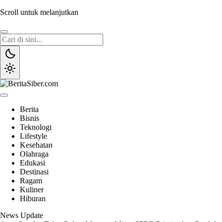
Scroll untuk melanjutkan
BeritaSiber.com
Sumber Informasi Terpercaya
Berita
Bisnis
Teknologi
Lifestyle
Kesehatan
Olahraga
Edukasi
Destinasi
Ragam
Kuliner
Hiburan
News Update