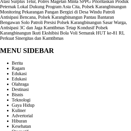
Atasi Surplus Telur, Polres Magetan Minta SPPG Prioritaskan Produk
Peternak Lokal
Dukung Program Asta Cita, Polsek Karangbinangun
Monitoring Pekarangan Pangan Bergizi di Desa Windu
Patroli
Antisipasi Bencana, Polsek Karangbinangun Pantau Bantaran
Bengawan Solo
Patroli Presisi Polsek Karangbinangun Sasar Warga,
Antisipasi 3C dan Jaga Kamtibmas Tetap Kondusif
Polsek
Karangbinangun Ikuti Ekshibisi Bola Voli Semarak HUT ke-81 RI,
Perkuat Sinergitas dan Kamtibmas
MENU SIDEBAR
Berita
Ragam
Edukasi
Edukasi
Olahraga
Destinasi
Bisnis
Teknologi
Gaya Hidup
Kuliner
Advertorial
Hiburan
Kesehatan