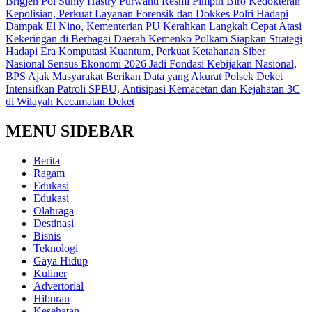
Brigjen Pol Sumy Hastry Purwanti Resmi Pimpin Biro Kedokteran
Kepolisian, Perkuat Layanan Forensik dan Dokkes Polri
Hadapi
Dampak El Nino, Kementerian PU Kerahkan Langkah Cepat Atasi
Kekeringan di Berbagai Daerah
Kemenko Polkam Siapkan Strategi
Hadapi Era Komputasi Kuantum, Perkuat Ketahanan Siber
Nasional
Sensus Ekonomi 2026 Jadi Fondasi Kebijakan Nasional,
BPS Ajak Masyarakat Berikan Data yang Akurat
Polsek Deket
Intensifkan Patroli SPBU, Antisipasi Kemacetan dan Kejahatan 3C
di Wilayah Kecamatan Deket
MENU SIDEBAR
Berita
Ragam
Edukasi
Edukasi
Olahraga
Destinasi
Bisnis
Teknologi
Gaya Hidup
Kuliner
Advertorial
Hiburan
Kesehatan