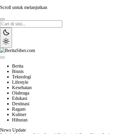
Scroll untuk melanjutkan
BeritaSiber.com
Sumber Informasi Terpercaya
Berita
Bisnis
Teknologi
Lifestyle
Kesehatan
Olahraga
Edukasi
Destinasi
Ragam
Kuliner
Hiburan
News Update