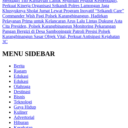
Mendagri Tito Karnavian Lantik Sejumlah Pejabat Kemendagri,
Perkuat Kinerja Organisasi
Srikandi Polres Lamongan Jaga
Khusyuknya Sholat Jumat Lewat Program Inovatif “Srikandi Care”
Commander Wish Pagi Polsek Karangbinangun, Hadirkan
Pelayanan Prima untuk Kelancaran Arus Lalu Lintas
Dukung Asta
Cita Presiden, Polsek Karangbinangun Monitoring Pekarangan
Pangan Bergizi di Desa Sambopinggir
Patroli Presisi Polsek
Karangbinangun Sasar Objek Vital, Perkuat Antisipasi Kejahatan
3C
MENU SIDEBAR
Berita
Ragam
Edukasi
Edukasi
Olahraga
Destinasi
Bisnis
Teknologi
Gaya Hidup
Kuliner
Advertorial
Hiburan
Kesehatan