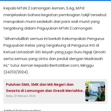
Kepala MTsN 2 Lamongan Asman, S.Ag, M.Pd
menjelaskan bahwa kegiatan pembagian takjil tersebut
merupakan murni sedekah dari para wali murid yang
tergabung dalam Paguyuban MTsN 2 Lamongan.
“Alhamdulillah semua ini berkah Kekompakan Pengurus
Paguyuban Kelas yang tergabung di Pengurus Inti di
Ketuai Ustadzah Siti Aisyah yang juga Guru Ngaji Qiroati
serta semua yang cinta dan peduli dengan Madrasah
ini,” tutur Asman kepada BeritaSiber.com, Minggu
(24/03/2024).
Puluhan SMA, SMK dan MA Negeri dan
Swasta di Lamongan dan Gresik Meriahkan
Rabu, 21 Februari 2024
Gelaran Expo Study Lanjut MTsN 2
Lamongan
Artikel Rekomendasi