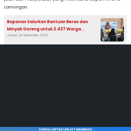
Lamongan.
Bapanas Salurkan Bantuan Beras dan
Minyak Goreng untuk 2.437 Warga
Jumat, 26 Desember 2025
Lamongan
SCROLL UNTUK LANJUT MEMBACA