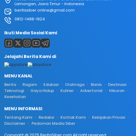
Lamongan, Jawa Timur - Indonesia
beritasiber.online@gmail.com
0812-1488-1924
Ikuti Media Sosial Kami
Jelajahi Berita Kami di
MENU KANAL
Berita
Ragam
Edukasi
Olahraga
Bisnis
Destinasi
Teknologi
Gaya Hidup
Kuliner
Advertorial
Hiburan
Kesehatan
MENU INFORMASI
Tentang Kami
Redaksi
Kontak Kami
Kebijakan Privasi
Disclaimer
Pedoman Media Siber
Copyright @ 2025 BeritaSiber.com All right reserved