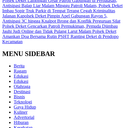
Polsek Deket Lamongan Gelar Patroli Gabungan di Perbatasan,
Antisipasi Balap Liar Malam Minggu
Patroli Malam, Polsek Deket
Imbau Sopir Truk Parkir di Tempat Terang Cegah Kriminalitas
Jalanan
Kapolsek Deket Pimpin Apel Gabungan Rayon 5,
Antisipasi 3C hingga Knalpot Brong dan Konflik Perguruan Silat
Polsek Deket Gencarkan Patroli Permukiman, Pemuda Diimbau
Jauhi Judi Online dan Tidak Pulang Larut Malam
Polsek Deket
Amankan Doa Bersama Rutin PSHT Ranting Deket di Pendopo
Kecamatan
MENU SIDEBAR
Berita
Ragam
Edukasi
Edukasi
Olahraga
Destinasi
Bisnis
Teknologi
Gaya Hidup
Kuliner
Advertorial
Hiburan
Kesehatan