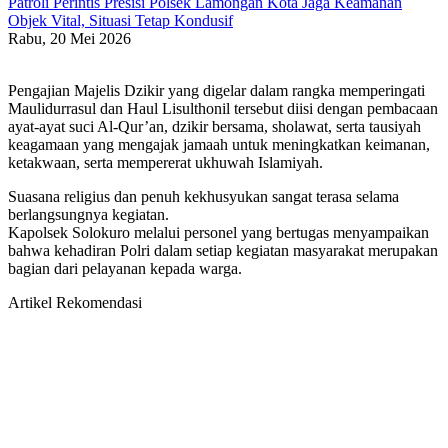
Patroli Perintis Presisi Polsek Lamongan Kota Jaga Keamanan
Objek Vital, Situasi Tetap Kondusif
Rabu, 20 Mei 2026
Pengajian Majelis Dzikir yang digelar dalam rangka memperingati
Maulidurrasul dan Haul Lisulthonil tersebut diisi dengan pembacaan
ayat-ayat suci Al-Qur’an, dzikir bersama, sholawat, serta tausiyah
keagamaan yang mengajak jamaah untuk meningkatkan keimanan,
ketakwaan, serta mempererat ukhuwah Islamiyah.
Suasana religius dan penuh kekhusyukan sangat terasa selama
berlangsungnya kegiatan.
Kapolsek Solokuro melalui personel yang bertugas menyampaikan
bahwa kehadiran Polri dalam setiap kegiatan masyarakat merupakan
bagian dari pelayanan kepada warga.
Artikel Rekomendasi