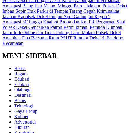
Polsek Deket Lamongan Gelar Patroli Gabungan di Perbatasan,
Antisipasi Balap Liar Malam Minggu
Patroli Malam, Polsek Deket
Imbau Sopir Truk Parkir di Tempat Terang Cegah Kriminalitas
Jalanan
Kapolsek Deket Pimpin Apel Gabungan Rayon 5,
Antisipasi 3C hingga Knalpot Brong dan Konflik Perguruan Silat
Polsek Deket Gencarkan Patroli Permukiman, Pemuda Diimbau
Jauhi Judi Online dan Tidak Pulang Larut Malam
Polsek Deket
Amankan Doa Bersama Rutin PSHT Ranting Deket di Pendopo
Kecamatan
MENU SIDEBAR
Berita
Ragam
Edukasi
Edukasi
Olahraga
Destinasi
Bisnis
Teknologi
Gaya Hidup
Kuliner
Advertorial
Hiburan
Kesehatan