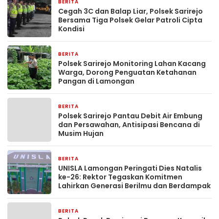
BERITA
32 menit yang lalu
Cegah 3C dan Balap Liar, Polsek Sarirejo
Bersama Tiga Polsek Gelar Patroli Cipta
Kondisi
BERITA
35 menit yang lalu
Polsek Sarirejo Monitoring Lahan Kacang
Warga, Dorong Penguatan Ketahanan
Pangan di Lamongan
BERITA
38 menit yang lalu
Polsek Sarirejo Pantau Debit Air Embung
dan Persawahan, Antisipasi Bencana di
Musim Hujan
BERITA
50 menit yang lalu
UNISLA Lamongan Peringati Dies Natalis
ke-26: Rektor Tegaskan Komitmen
Lahirkan Generasi Berilmu dan Berdampak
BERITA
1 jam yang lalu