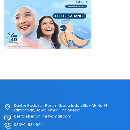
Kantor Redaksi : Perum Graha Indah Blok AH No.14
Lamongan, Jawa Timur - Indonesia
beritasiber.online@gmail.com
0812-1488-1924