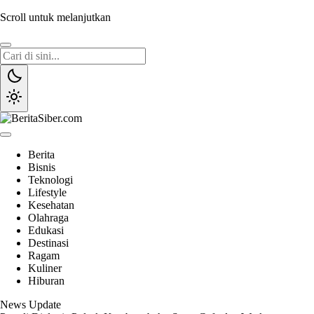
Scroll untuk melanjutkan
BeritaSiber.com
Sumber Informasi Terpercaya
Berita
Bisnis
Teknologi
Lifestyle
Kesehatan
Olahraga
Edukasi
Destinasi
Ragam
Kuliner
Hiburan
News Update