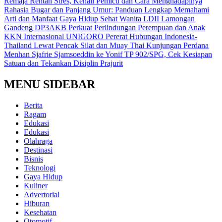
Remaja Rentan Stres, Kenali Pemicu dan Cara Menghadapinya
Rahasia Bugar dan Panjang Umur: Panduan Lengkap Memahami
Arti dan Manfaat Gaya Hidup Sehat
Wanita LDII Lamongan
Gandeng DP3AKB Perkuat Perlindungan Perempuan dan Anak
KKN Internasional UNIGORO Pererat Hubungan Indonesia-
Thailand Lewat Pencak Silat dan Muay Thai
Kunjungan Perdana
Menhan Sjafrie Sjamsoeddin ke Yonif TP 902/SPG, Cek Kesiapan
Satuan dan Tekankan Disiplin Prajurit
MENU SIDEBAR
Berita
Ragam
Edukasi
Edukasi
Olahraga
Destinasi
Bisnis
Teknologi
Gaya Hidup
Kuliner
Advertorial
Hiburan
Kesehatan
Otomotif