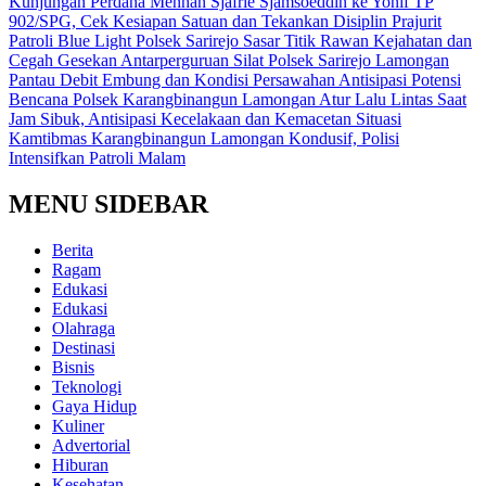
Kunjungan Perdana Menhan Sjafrie Sjamsoeddin ke Yonif TP
902/SPG, Cek Kesiapan Satuan dan Tekankan Disiplin Prajurit
Patroli Blue Light Polsek Sarirejo Sasar Titik Rawan Kejahatan dan
Cegah Gesekan Antarperguruan Silat
Polsek Sarirejo Lamongan
Pantau Debit Embung dan Kondisi Persawahan Antisipasi Potensi
Bencana
Polsek Karangbinangun Lamongan Atur Lalu Lintas Saat
Jam Sibuk, Antisipasi Kecelakaan dan Kemacetan
Situasi
Kamtibmas Karangbinangun Lamongan Kondusif, Polisi
Intensifkan Patroli Malam
MENU SIDEBAR
Berita
Ragam
Edukasi
Edukasi
Olahraga
Destinasi
Bisnis
Teknologi
Gaya Hidup
Kuliner
Advertorial
Hiburan
Kesehatan