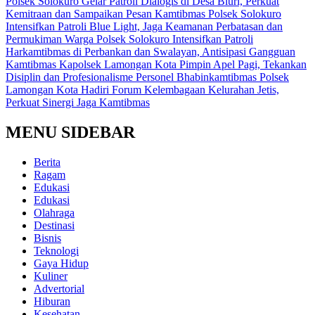
Polsek Solokuro Gelar Patroli Dialogis di Desa Bluri, Perkuat
Kemitraan dan Sampaikan Pesan Kamtibmas
Polsek Solokuro
Intensifkan Patroli Blue Light, Jaga Keamanan Perbatasan dan
Permukiman Warga
Polsek Solokuro Intensifkan Patroli
Harkamtibmas di Perbankan dan Swalayan, Antisipasi Gangguan
Kamtibmas
Kapolsek Lamongan Kota Pimpin Apel Pagi, Tekankan
Disiplin dan Profesionalisme Personel
Bhabinkamtibmas Polsek
Lamongan Kota Hadiri Forum Kelembagaan Kelurahan Jetis,
Perkuat Sinergi Jaga Kamtibmas
MENU SIDEBAR
Berita
Ragam
Edukasi
Edukasi
Olahraga
Destinasi
Bisnis
Teknologi
Gaya Hidup
Kuliner
Advertorial
Hiburan
Kesehatan