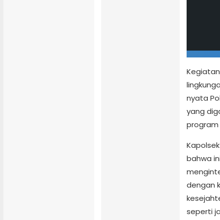
Kegiatan
lingkung
nyata Po
yang dig
program 
Kapolsek
bahwa in
menginte
dengan k
kesejah
seperti j