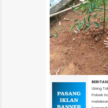
BERITAS
Ulang Ta
Polsek S
melaksan
Komando