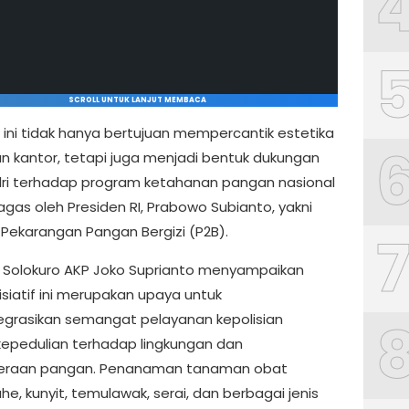
SCROLL UNTUK LANJUT MEMBACA
 ini tidak hanya bertujuan mempercantik estetika
an kantor, tetapi juga menjadi bentuk dukungan
lri terhadap program ketahanan pangan nasional
agas oleh Presiden RI, Prabowo Subianto, yakni
Pekarangan Pangan Bergizi (P2B).
 Solokuro AKP Joko Suprianto menyampaikan
isiatif ini merupakan upaya untuk
grasikan semangat pelayanan kepolisian
epedulian terhadap lingkungan dan
teraan pangan. Penanaman tanaman obat
ahe, kunyit, temulawak, serai, dan berbagai jenis