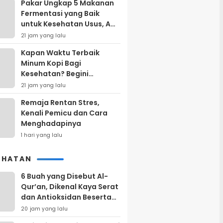
Pakar Ungkap 5 Makanan
Fermentasi yang Baik
untuk Kesehatan Usus, Apa
Saja?
21 jam yang lalu
Kapan Waktu Terbaik
Minum Kopi Bagi
Kesehatan? Begini
Penjelasan Hasil Penelitian
21 jam yang lalu
Remaja Rentan Stres,
Kenali Pemicu dan Cara
Menghadapinya
1 hari yang lalu
EHATAN
6 Buah yang Disebut Al-
Qur’an, Dikenal Kaya Serat
dan Antioksidan Beserta
Kandungan Gizinya
20 jam yang lalu