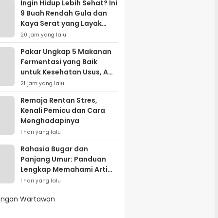
Ingin Hidup Lebih Sehat? Ini
9 Buah Rendah Gula dan
Kaya Serat yang Layak
Masuk Menu Harian
20 jam yang lalu
Pakar Ungkap 5 Makanan
Fermentasi yang Baik
untuk Kesehatan Usus, Apa
Saja?
21 jam yang lalu
Remaja Rentan Stres,
Kenali Pemicu dan Cara
Menghadapinya
1 hari yang lalu
Rahasia Bugar dan
Panjang Umur: Panduan
Lengkap Memahami Arti
dan Manfaat Gaya Hidup
1 hari yang lalu
Sehat