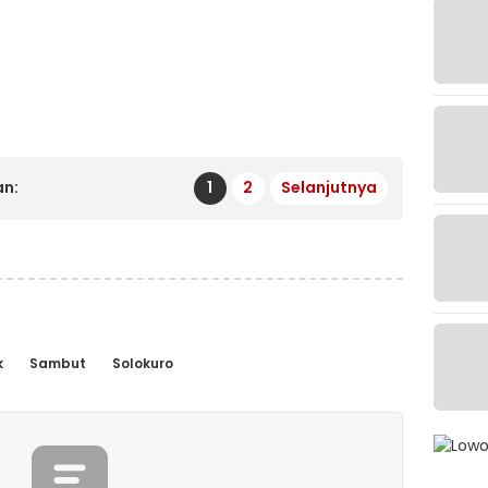
n:
1
2
Selanjutnya
k
Sambut
Solokuro