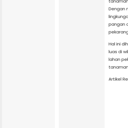
tanaman 
Dengan m
lingkung
pangan d
pekarang
Hal ini 
luas di 
lahan p
tanaman
Artikel 