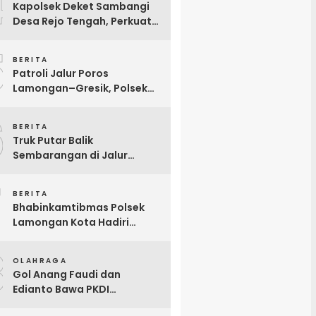
4
Kapolsek Deket Sambangi
Desa Rejo Tengah, Perkuat
Sinergi dengan Perangkat
5
Desa Demi Pelayanan
BERITA
Masyarakat yang Lebih Baik
Patroli Jalur Poros
Lamongan–Gresik, Polsek
Deket Imbau Warga
6
Waspada Saat Membakar
BERITA
Sampah Cegah Risiko
Truk Putar Balik
Kebakaran
Sembarangan di Jalur
Pantura Lamongan,
7
Pemotor Asal Deket Tewas
BERITA
Tabrak Bagian Belakang
Bhabinkamtibmas Polsek
Lamongan Kota Hadiri
Forum Kelembagaan
8
Kelurahan Jetis, Perkuat
OLAHRAGA
Sinergi Jaga Kamtibmas
Gol Anang Faudi dan
Edianto Bawa PKDI
Lamongan Bungkam