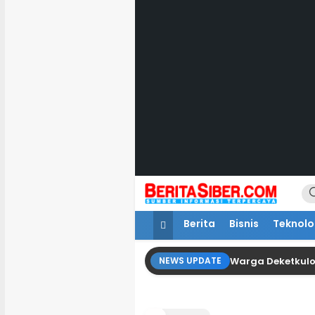
Lewati
ke
konten
BeritaSiber.com
Sumber Informasi Terpercaya
Berita
Bisnis
Teknolo
Warga Deketkulo
NEWS UPDATE