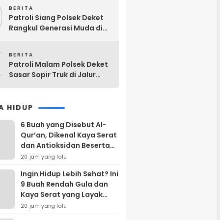
9
Bojonegoro Dua Gol Tanpa
BERITA
Balas
Patroli Siang Polsek Deket
Rangkul Generasi Muda di
Desa Dinoyo, Ajak
0
Manfaatkan Hari Libur untuk
BERITA
Belajar dan Kegiatan Positif
Patroli Malam Polsek Deket
Sasar Sopir Truk di Jalur
Lingkar Utara, Imbau Hindari
Parkir di Lokasi Sepi Demi
Cegah Aksi Pencurian
A HIDUP
6 Buah yang Disebut Al-
Qur’an, Dikenal Kaya Serat
dan Antioksidan Beserta
Kandungan Gizinya
20 jam yang lalu
Ingin Hidup Lebih Sehat? Ini
9 Buah Rendah Gula dan
Kaya Serat yang Layak
Masuk Menu Harian
20 jam yang lalu