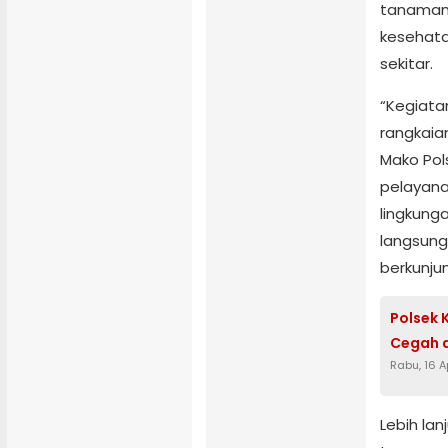
tanaman 
kesehata
sekitar.
“Kegiata
rangkaia
Mako Pol
pelayana
lingkung
langsun
berkunjun
Polsek
Cegah d
Rabu, 16 A
Lebih la