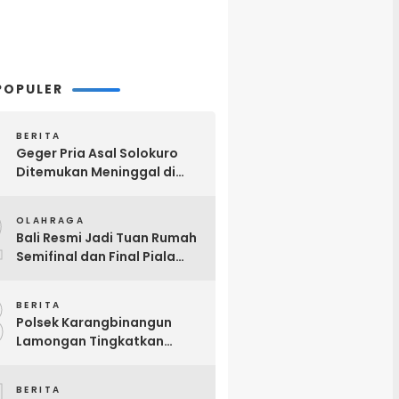
POPULER
BERITA
Geger Pria Asal Solokuro
Ditemukan Meninggal di
Teras Kos Tikung Lamongan
2
OLAHRAGA
Bali Resmi Jadi Tuan Rumah
Semifinal dan Final Piala
Presiden 2026, Hadiah Juara
3
Naik Jadi Rp8 Miliar
BERITA
Polsek Karangbinangun
Lamongan Tingkatkan
Patroli Dialogis, Ajak Petani
Tambak Waspadai
BERITA
Pencurian Mesin Diesel