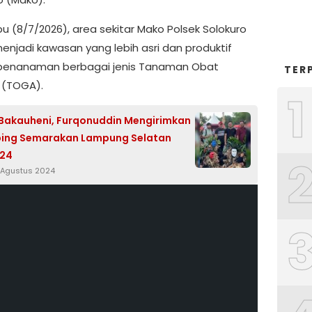
u (8/7/2026), area sekitar Mako Polsek Solokuro
menjadi kawasan yang lebih asri dan produktif
penanaman berbagai jenis Tanaman Obat
TER
 (TOGA).
1
Bakauheni, Furqonuddin Mengirimkan
ping Semarakan Lampung Selatan
024
 Agustus 2024