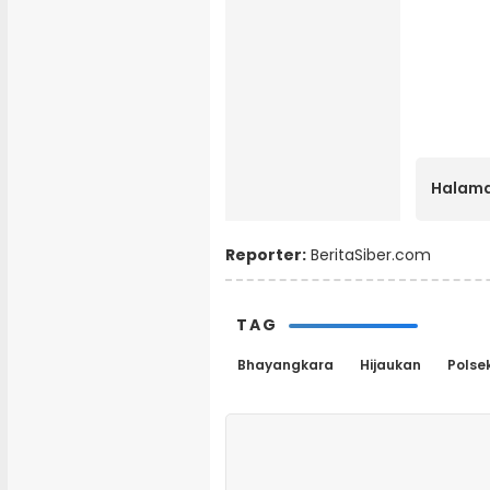
Halama
Reporter:
BeritaSiber.com
TAG
Bhayangkara
Hijaukan
Polse