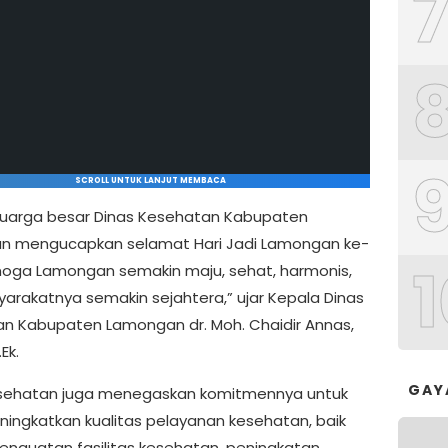
SCROLL UNTUK LANJUT MEMBACA
luarga besar Dinas Kesehatan Kabupaten
n mengucapkan selamat Hari Jadi Lamongan ke-
1
oga Lamongan semakin maju, sehat, harmonis,
arakatnya semakin sejahtera,” ujar Kepala Dinas
n Kabupaten Lamongan dr. Moh. Chaidir Annas,
Ek.
GAY
sehatan juga menegaskan komitmennya untuk
ningkatkan kualitas pelayanan kesehatan, baik
penguatan fasilitas kesehatan, peningkatan