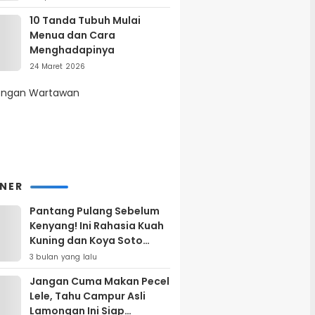
10 Tanda Tubuh Mulai
Menua dan Cara
Menghadapinya
24 Maret 2026
INER
Pantang Pulang Sebelum
Kenyang! Ini Rahasia Kuah
Kuning dan Koya Soto
Lamongan yang Bikin
3 bulan yang lalu
Ketagihan Total
Jangan Cuma Makan Pecel
Lele, Tahu Campur Asli
Lamongan Ini Siap