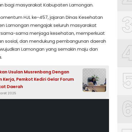
an bagi masyarakat Kabupaten Lamongan.
momentum HJL ke-457, jajaran Dinas Kesehatan
en Lamongan mengajak seluruh masyarakat
ersama-sama menjaga kesehatan, memperkuat
an sosial, dan mendukung pembangunan daerah
wujudkan Lamongan yang semakin maju dan
.
skan Usulan Musrenbang Dengan
 Kerja, Pemkot Kediri Gelar Forum
kat Daerah
Maret 2025