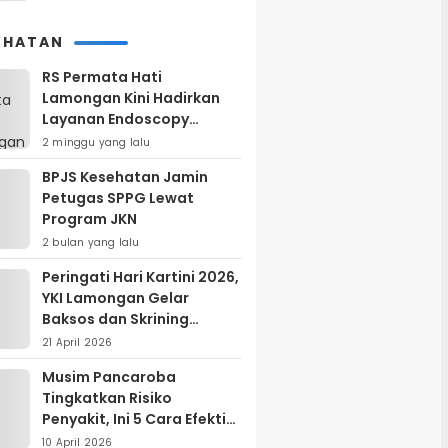
EHATAN
RS Permata Hati
Lamongan Kini Hadirkan
Layanan Endoscopy
Modern, Begini
2 minggu yang lalu
Keunggulannya
BPJS Kesehatan Jamin
Petugas SPPG Lewat
Program JKN
2 bulan yang lalu
Peringati Hari Kartini 2026,
YKI Lamongan Gelar
Baksos dan Skrining
Kanker Serviks
21 April 2026
Musim Pancaroba
Tingkatkan Risiko
Penyakit, Ini 5 Cara Efektif
Menjaga Kesehatan
10 April 2026