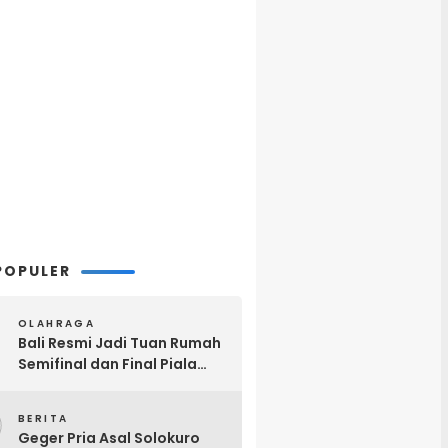
POPULER
OLAHRAGA
Bali Resmi Jadi Tuan Rumah
Semifinal dan Final Piala
Presiden 2026, Hadiah Juara
2
Naik Jadi Rp8 Miliar
BERITA
Geger Pria Asal Solokuro