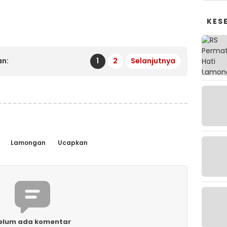
KES
n:
1
2
Selanjutnya
Lamongan
Ucapkan
elum ada komentar