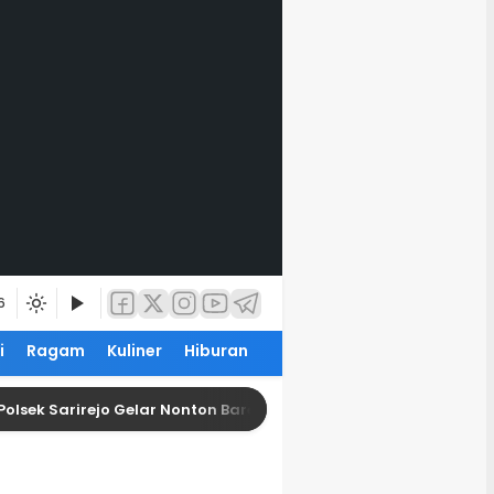
6
i
Ragam
Kuliner
Hiburan
Polsek Sarirejo Gelar Nonton Bareng Piala Presiden 2026, Perk