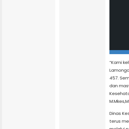
“Kami ke
Lamonga
457. Sem
dan masy
Kesehata
M.Mkes,M.
Dinas Ke
terus me
melalui 