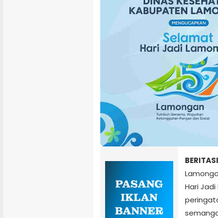
BERITAS
Lamonga
Hari Jad
peringat
semanga