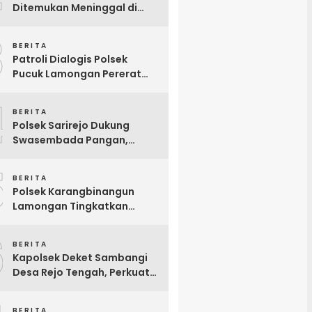
Ditemukan Meninggal di
Teras Kos Tikung Lamongan
3
BERITA
Patroli Dialogis Polsek
Pucuk Lamongan Pererat
Kemitraan dengan
4
Masyarakat di Warung Kopi
BERITA
Polsek Sarirejo Dukung
Swasembada Pangan,
Tinjau Langsung Lahan
5
Singkong Siap Panen di
BERITA
Lamongan
Polsek Karangbinangun
Lamongan Tingkatkan
Patroli Dialogis, Ajak Petani
6
Tambak Waspadai
BERITA
Pencurian Mesin Diesel
Kapolsek Deket Sambangi
Desa Rejo Tengah, Perkuat
Sinergi dengan Perangkat
Desa Demi Pelayanan
BERITA