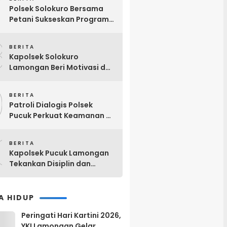
7
Masyarakat yang Lebih Baik
Polsek Solokuro Bersama
Petani Sukseskan Program
Ketahanan Pangan
8
BERITA
Kapolsek Solokuro
Lamongan Beri Motivasi dan
Arahan kepada Calon
9
Anggota Paskibra HUT Ke-81
BERITA
RI
Patroli Dialogis Polsek
Pucuk Perkuat Keamanan di
Bank BRI Unit Pucuk
0
Lamongan
BERITA
Kapolsek Pucuk Lamongan
Tekankan Disiplin dan
Profesionalisme Anggota
A HIDUP
Peringati Hari Kartini 2026,
YKI Lamongan Gelar