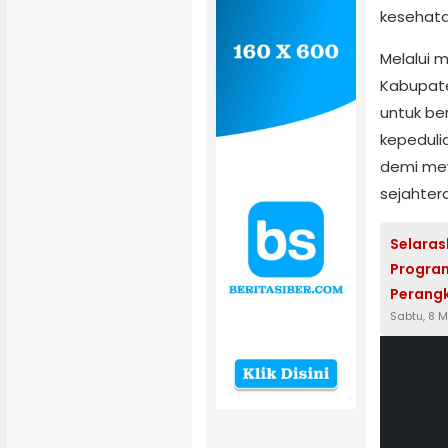
kesehat
Melalui 
Kabupat
untuk b
kepeduli
demi me
sejahtera
Selara
Program
Perang
Sabtu, 8 