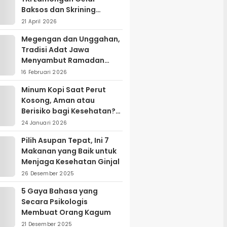
Baksos dan Skrining
Kanker Serviks
21 April 2026
Megengan dan Unggahan,
Tradisi Adat Jawa
Menyambut Ramadan
yang Sarat Makna Filosofis
16 Februari 2026
Minum Kopi Saat Perut
Kosong, Aman atau
Berisiko bagi Kesehatan?
Ini Penjelasan Ahli
24 Januari 2026
Pilih Asupan Tepat, Ini 7
Makanan yang Baik untuk
Menjaga Kesehatan Ginjal
26 Desember 2025
5 Gaya Bahasa yang
Secara Psikologis
Membuat Orang Kagum
21 Desember 2025