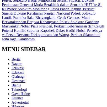
Polsek Solokuro Hadiri Pembukaan Seleksi Pildacil, Dukung
Pembinaan Generasi Muda Berakhlak dalam Semarak HUT ke-81
RI
Polsek Solokuro Monitoring Pasca Panen Jagung, Perkuat
Sinergi Dukung Ketahanan Pangan Nasional
Polsek Solokuro
Lantik Pramuka Saka Bhayangkara, Cetak Generasi Muda
Berkarakter dan Berjiwa Kebangsaan
Polsek Solokuro Gandeng
Masyarakat Nobar Piala Presiden, Perkuat Kebersamaan dan Cegah
Potensi Konflik Suporter
Kapolsek Deket Hadiri Nobar Persebaya
vs Persib Bersama Forkopimcam dan Warga, Perkuat Silaturahmi
serta Jaga Kamtibmas
MENU SIDEBAR
Berita
Ragam
Edukasi
Edukasi
Olahraga
Destinasi
Bisnis
Teknologi
Gaya Hidup
Kuliner
Advertorial
Hiburan