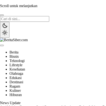
Scroll untuk melanjutkan
BeritaSiber.com
Sumber Informasi Terpercaya
Berita
Bisnis
Teknologi
Lifestyle
Kesehatan
Olahraga
Edukasi
Destinasi
Ragam
Kuliner
Hiburan
News Update