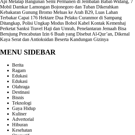
Api Melalap Bangunan Semi Permanen di Jembatan Babat-Widang, 7
Mobil Damkar Lamongan Bojonegoro dan Tuban Dikerahkan
Kebakaran Gunung Bromo Meluas ke Arah B29, Luas Lahan
Terbakar Capai 176 Hektare
Dua Pelaku Curanmor di Sampang
Ditangkap, Polisi Ungkap Modus Bobol Kabel Kontak
Kemenhaj
Perketat Sanksi Travel Haji dan Umrah, Penelantaran Jemaah Bisa
Berujung Pencabutan Izin
6 Buah yang Disebut Al-Qur’an, Dikenal
Kaya Serat dan Antioksidan Beserta Kandungan Gizinya
MENU SIDEBAR
Berita
Ragam
Edukasi
Edukasi
Olahraga
Destinasi
Bisnis
Teknologi
Gaya Hidup
Kuliner
Advertorial
Hiburan
Kesehatan