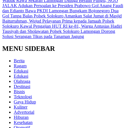
Waduk Rawa Sekaran Lamongan Diduga Beralih Fungsi, NGO
JALAK Adukan Persoalan ke Presiden Prabowo
Gol Anang Faudi
dan Edianto Bawa PKDI Lamongan Bungkam Bojonegoro Dua
Gol Tanpa Balas
Polsek Solokuro Amankan Salat Jumat di Masjid
Baiturrahman, Wujud Pelayanan Prima kepada Jamaah
Polsek
Solokuro Kawal Pengajian HUT RI ke-81, Warga Antusias Hadiri
Tausiyah dan Sholawatan
Polsek Solokuro Lamongan Dorong
Solusi Serangan Tikus pada Tanaman Jagung
MENU SIDEBAR
Berita
Ragam
Edukasi
Edukasi
Olahraga
Destinasi
Bisnis
Teknologi
Gaya Hidup
Kuliner
Advertorial
Hiburan
Kesehatan
Otomotif