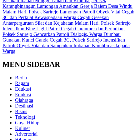
Pastikan Ibadah Minggu Aman dan Khidmat, Polsek
Karangbinangun Lamongan Amankan Gereja Bajem Desa Windu
Malam Hari, Polsek Sarirejo Lamongan Patroli Obyek Vital Cegah
3C dan Perkuat Kewaspadaan Warga
Cegah Gesekan
Antarperguruan Silat dan Kejahatan Malam Hari, Polsek Sarirejo
Intensifkan Blue Light Patrol
Cegah Curanmor dan Perjudian,
Polsek Sarirejo Gencarkan Patroli Dialogis, Warga Diimbau
Gunakan Kunci Ganda
Cegah 3C, Polsek Sarirejo Intensifkan
Patroli Obyek Vital dan Sampaikan Imbauan Kamtibmas kepada
Warga
MENU SIDEBAR
Berita
Ragam
Edukasi
Edukasi
Olahraga
Destinasi
Bisnis
Teknologi
Gaya Hidup
Kuliner
Advertorial
Hiburan