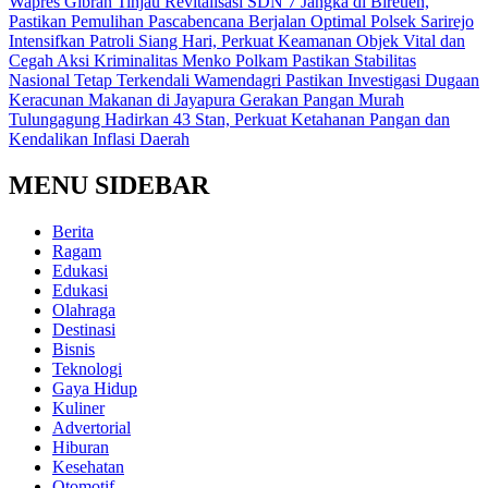
Wapres Gibran Tinjau Revitalisasi SDN 7 Jangka di Bireuen,
Pastikan Pemulihan Pascabencana Berjalan Optimal
Polsek Sarirejo
Intensifkan Patroli Siang Hari, Perkuat Keamanan Objek Vital dan
Cegah Aksi Kriminalitas
Menko Polkam Pastikan Stabilitas
Nasional Tetap Terkendali
Wamendagri Pastikan Investigasi Dugaan
Keracunan Makanan di Jayapura
Gerakan Pangan Murah
Tulungagung Hadirkan 43 Stan, Perkuat Ketahanan Pangan dan
Kendalikan Inflasi Daerah
MENU SIDEBAR
Berita
Ragam
Edukasi
Edukasi
Olahraga
Destinasi
Bisnis
Teknologi
Gaya Hidup
Kuliner
Advertorial
Hiburan
Kesehatan
Otomotif