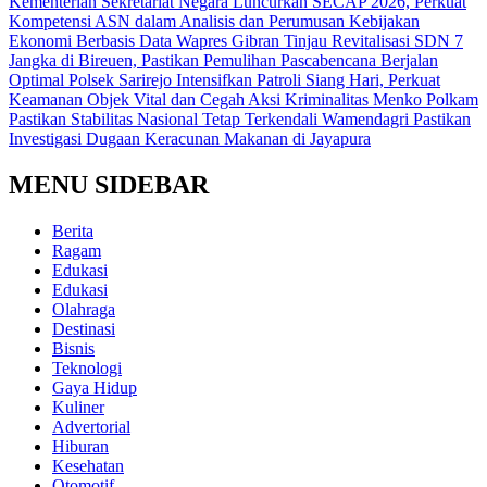
Kementerian Sekretariat Negara Luncurkan SECAP 2026, Perkuat
Kompetensi ASN dalam Analisis dan Perumusan Kebijakan
Ekonomi Berbasis Data
Wapres Gibran Tinjau Revitalisasi SDN 7
Jangka di Bireuen, Pastikan Pemulihan Pascabencana Berjalan
Optimal
Polsek Sarirejo Intensifkan Patroli Siang Hari, Perkuat
Keamanan Objek Vital dan Cegah Aksi Kriminalitas
Menko Polkam
Pastikan Stabilitas Nasional Tetap Terkendali
Wamendagri Pastikan
Investigasi Dugaan Keracunan Makanan di Jayapura
MENU SIDEBAR
Berita
Ragam
Edukasi
Edukasi
Olahraga
Destinasi
Bisnis
Teknologi
Gaya Hidup
Kuliner
Advertorial
Hiburan
Kesehatan
Otomotif