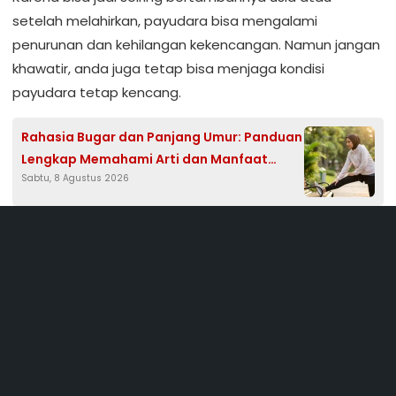
setelah melahirkan, payudara bisa mengalami
penurunan dan kehilangan kekencangan. Namun jangan
khawatir, anda juga tetap bisa menjaga kondisi
payudara tetap kencang.
Rahasia Bugar dan Panjang Umur: Panduan
Lengkap Memahami Arti dan Manfaat
Sabtu, 8 Agustus 2026
Gaya Hidup Sehat