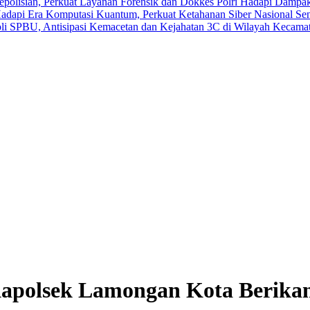
polisian, Perkuat Layanan Forensik dan Dokkes Polri
Hadapi Dampak 
adapi Era Komputasi Kuantum, Perkuat Ketahanan Siber Nasional
Sen
roli SPBU, Antisipasi Kemacetan dan Kejahatan 3C di Wilayah Kecama
Kapolsek Lamongan Kota Berikan